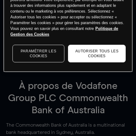
à trouver des informations plus rapidement et en adaptant le
contenu ou le marketing à vos préférences. Sélectionnez «
Autoriser tous les cookies » pour accepter ou sélectionnez «
Paramétrer les cookies » pour gérer les paramètres des cookies.
Vous pouvez en savoir plus en consultant notre
Politique de
Les prix sont indicatifs.
Connectez-vous
pour voir les
Gestion des Cookies
dernières données du marché.
Log in
to see latest
market data
PARAMÉTRER LES
AUTORISER TOUS LES
COOKIES
COOKIES
À propos de Vodafone
Group PLC
Commonwealth
Bank of Australia
The Commonwealth Bank of Australia is a multinational
bank headquartered in Sydney, Australia.