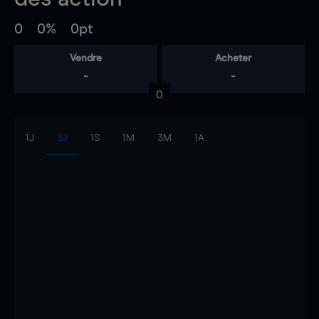
0
0%
0pt
Vendre
Acheter
-
-
0
1J
3J
1S
1M
3M
1A