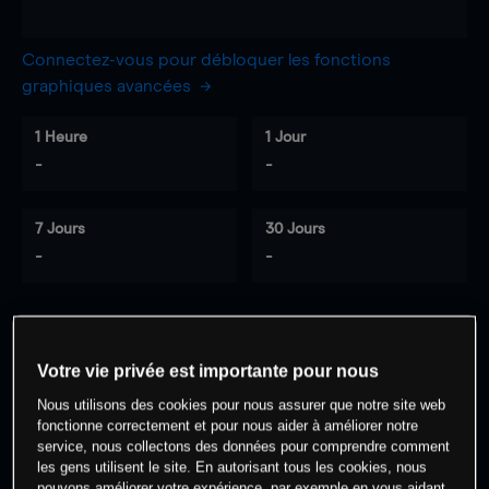
Connectez-vous pour débloquer les fonctions
graphiques avancées
1 Heure
1 Jour
-
-
7 Jours
30 Jours
-
-
0
% des clients ont une position à
sur
Votre vie privée est importante pour nous
cet actif
Nous utilisons des cookies pour nous assurer que notre site web
fonctionne correctement et pour nous aider à améliorer notre
service, nous collectons des données pour comprendre comment
Commencez à trader
les gens utilisent le site. En autorisant tous les cookies, nous
pouvons améliorer votre expérience, par exemple en vous aidant