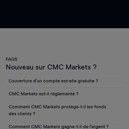
FAQS
Nouveau sur CMC Markets ?
L'ouverture d'un compte est-elle gratuite ?
L'ouverture d'un compte CFD en direct est
CMC Markets est-il réglementé ?
gratuite. Vous pouvez également consulter les
CMC Markets Germany GmbH est une société
cours et utiliser des outils tels que les graphiques,
Comment CMC Markets protège-t-il les fonds
autorisée et réglementée par l'autorité fédérale
les informations Reuters ou les rapports
des clients ?
allemande de surveillance financière (BaFin) sous
quantitatifs sur les actions Morningstar, sans
CMC Markets Germany GmbH est une société
le numéro d'enregistrement 154814. CMC Markets
frais. Toutefois, vous devrez déposer des fonds
Comment CMC Markets gagne-t-il de l'argent ?