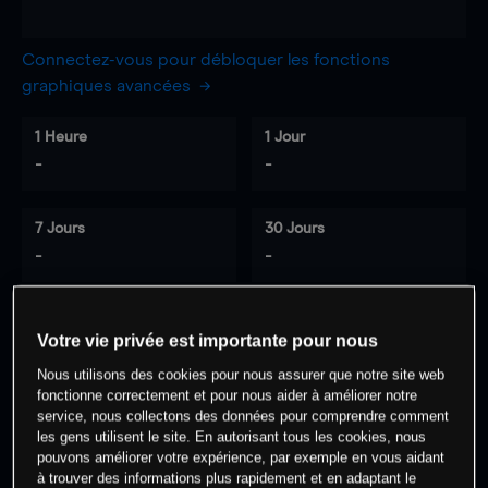
Connectez-vous pour débloquer les fonctions
graphiques avancées
1 Heure
1 Jour
-
-
7 Jours
30 Jours
-
-
Votre vie privée est importante pour nous
0
% des clients ont une position à
sur
Nous utilisons des cookies pour nous assurer que notre site web
cet actif
fonctionne correctement et pour nous aider à améliorer notre
service, nous collectons des données pour comprendre comment
les gens utilisent le site. En autorisant tous les cookies, nous
Commencez à trader
pouvons améliorer votre expérience, par exemple en vous aidant
à trouver des informations plus rapidement et en adaptant le