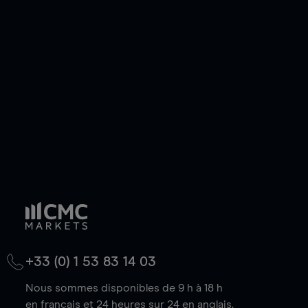
ou courte et ouvrir une position sur l'instrument
de votre choix, que le prix soit en hausse ou en
baisse.
+33 (0) 1 53 83 14 03
Nous sommes disponibles de 9 h à 18 h
en français et 24 heures sur 24 en anglais.