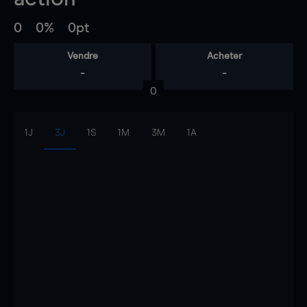
0
0%
0pt
Vendre
Acheter
-
-
0
1J
3J
1S
1M
3M
1A