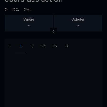
0
0%
0pt
Vendre
Acheter
-
-
0
1J
3J
1S
1M
3M
1A