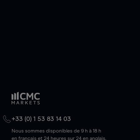
ou courte et ouvrir une position sur l'instrument
de votre choix, que le prix soit en hausse ou en
baisse.
+33 (0) 1 53 83 14 03
Nous sommes disponibles de 9 h à 18 h
en français et 24 heures sur 24 en anglais.