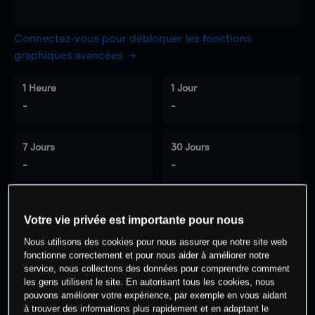
Connectez-vous pour débloquer les fonctions
graphiques avancées
1 Heure
1 Jour
-
-
7 Jours
30 Jours
-
-
Votre vie privée est importante pour nous
0
% des clients ont une position à
sur
Nous utilisons des cookies pour nous assurer que notre site web
cet actif
fonctionne correctement et pour nous aider à améliorer notre
service, nous collectons des données pour comprendre comment
les gens utilisent le site. En autorisant tous les cookies, nous
Commencez à trader
pouvons améliorer votre expérience, par exemple en vous aidant
à trouver des informations plus rapidement et en adaptant le