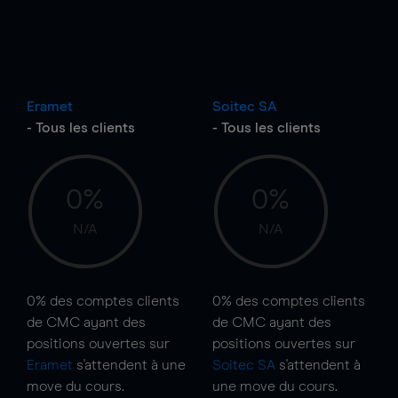
Eramet
Soitec SA
- Tous les clients
- Tous les clients
0%
0%
N/A
N/A
0%
des comptes clients
0%
des comptes clients
de CMC ayant des
de CMC ayant des
positions ouvertes sur
positions ouvertes sur
Eramet
s'attendent à une
Soitec SA
s'attendent à
move
du cours.
une
move
du cours.