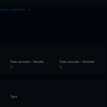
hiques avancées
Frais annuels - Vendre
Frais annuels - Acheter
0
0
Taux