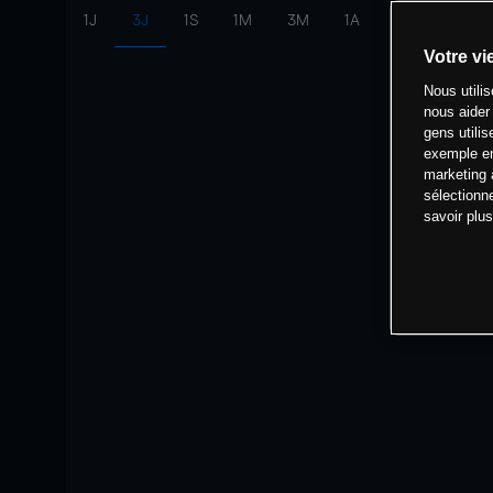
1J
3J
1S
1M
3M
1A
intervalle:
10 
Votre vi
Nous utili
nous aider
gens utilis
exemple en
marketing 
sélectionn
savoir plu