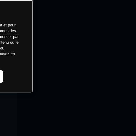
t et pour
mment les
rience, par
ntenu ou le
 ou
pouvez en