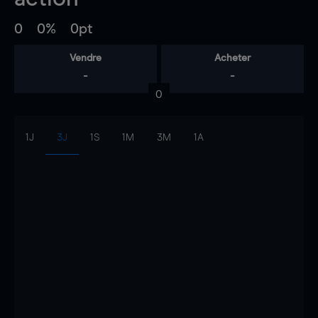
0
0%
0pt
Vendre
Acheter
-
-
0
1J
3J
1S
1M
3M
1A