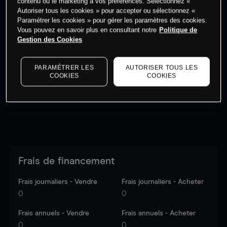
contenu ou le marketing à vos préférences. Sélectionnez «
Autoriser tous les cookies » pour accepter ou sélectionnez «
Paramétrer les cookies » pour gérer les paramètres des cookies.
Vous pouvez en savoir plus en consultant notre
Politique de
Gestion des Cookies
Les prix sont indicatifs.
Connectez-vous
pour voir les
dernières données du marché.
Log in
to see latest
PARAMÉTRER LES
AUTORISER TOUS LES
market data
COOKIES
COOKIES
Frais de financement
Frais journaliers - Vendre
Frais journaliers - Acheter
0
0
Frais annuels - Vendre
Frais annuels - Acheter
0
0