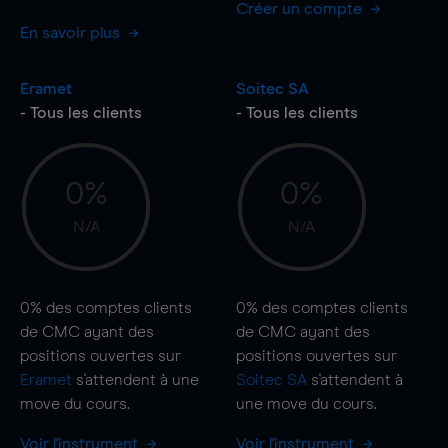
Créer un compte
En savoir plus
Eramet
Soitec SA
- Tous les clients
- Tous les clients
0%
0%
N/A
N/A
0%
des comptes clients
0%
des comptes clients
de CMC ayant des
de CMC ayant des
positions ouvertes sur
positions ouvertes sur
Eramet
s'attendent à une
Soitec SA
s'attendent à
move
du cours.
une
move
du cours.
Voir l'instrument
Voir l'instrument