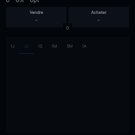
0
0%
0pt
Vendre
Acheter
-
-
0
1J
3J
1S
1M
3M
1A