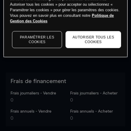
Autoriser tous les cookies » pour accepter ou sélectionnez «
Paramétrer les cookies » pour gérer les paramètres des cookies.
Vous pouvez en savoir plus en consultant notre
Politique de
Les prix sont indicatifs.
Connectez-vous
pour voir les
Gestion des Cookies
dernières données du marché.
Log in
to see latest
market data
PARAMÉTRER LES
AUTORISER TOUS LES
COOKIES
COOKIES
Frais de financement
Frais journaliers - Vendre
Frais journaliers - Acheter
0
0
Frais annuels - Vendre
Frais annuels - Acheter
0
0