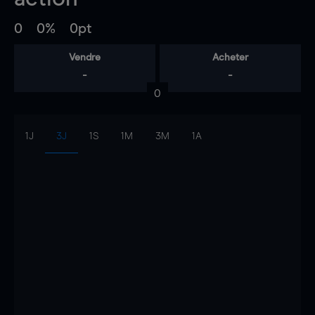
0
0%
0pt
Vendre
Acheter
-
-
0
1J
3J
1S
1M
3M
1A