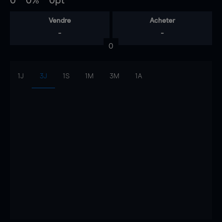
0
0%
0pt
Vendre
Acheter
-
-
0
1J
3J
1S
1M
3M
1A