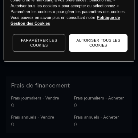
Autoriser tous les cookies » pour accepter ou sélectionnez «
Paramétrer les cookies » pour gérer les paramètres des cookies.
Vous pouvez en savoir plus en consultant notre
Politique de
Les prix sont indicatifs.
Connectez-vous
pour voir les
Gestion des Cookies
dernières données du marché.
Log in
to see latest
market data
PARAMÉTRER LES
AUTORISER TOUS LES
COOKIES
COOKIES
Frais de financement
Frais journaliers - Vendre
Frais journaliers - Acheter
0
0
Frais annuels - Vendre
Frais annuels - Acheter
0
0