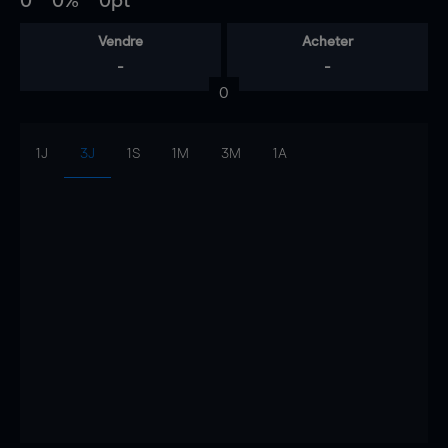
0
0%
0pt
Vendre
Acheter
-
-
0
1J
3J
1S
1M
3M
1A