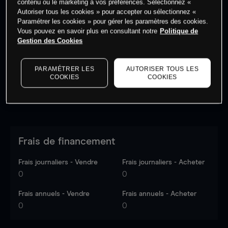
contenu ou le marketing à vos préférences. Sélectionnez «
Autoriser tous les cookies » pour accepter ou sélectionnez «
Paramétrer les cookies » pour gérer les paramètres des cookies.
Les prix sont indicatifs.
Connectez-vous
pour voir les
Vous pouvez en savoir plus en consultant notre
Politique de
dernières données du marché.
Log in
to see latest
Gestion des Cookies
market data
PARAMÉTRER LES
AUTORISER TOUS LES
COOKIES
COOKIES
Frais de financement
Frais journaliers - Vendre
Frais journaliers - Acheter
0
0
Frais annuels - Vendre
Frais annuels - Acheter
0
0