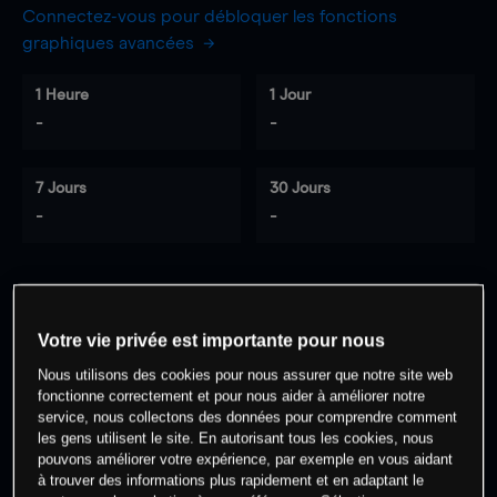
Connectez-vous pour débloquer les fonctions
graphiques avancées
1 Heure
1 Jour
-
-
7 Jours
30 Jours
-
-
0
% des clients ont une position à
sur
Votre vie privée est importante pour nous
cet actif
Nous utilisons des cookies pour nous assurer que notre site web
fonctionne correctement et pour nous aider à améliorer notre
Commencez à trader
service, nous collectons des données pour comprendre comment
les gens utilisent le site. En autorisant tous les cookies, nous
pouvons améliorer votre expérience, par exemple en vous aidant
à trouver des informations plus rapidement et en adaptant le