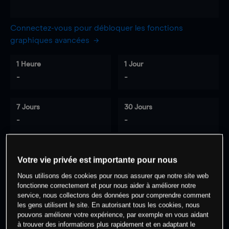
Connectez-vous pour débloquer les fonctions
graphiques avancées
1 Heure
1 Jour
-
-
7 Jours
30 Jours
-
-
Votre vie privée est importante pour nous
0
% des clients ont une position à
sur
Nous utilisons des cookies pour nous assurer que notre site web
cet actif
fonctionne correctement et pour nous aider à améliorer notre
service, nous collectons des données pour comprendre comment
les gens utilisent le site. En autorisant tous les cookies, nous
Commencez à trader
pouvons améliorer votre expérience, par exemple en vous aidant
à trouver des informations plus rapidement et en adaptant le