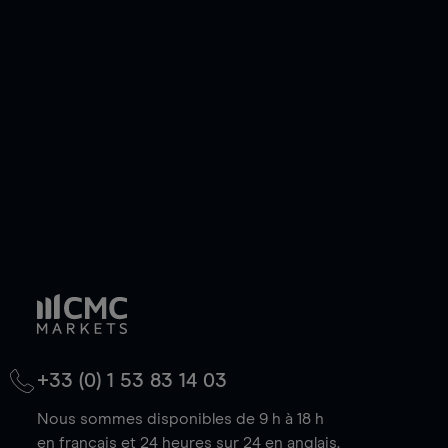
ou courte et ouvrir une position sur l'instrument
de votre choix, que le prix soit en hausse ou en
baisse.
+33 (0) 1 53 83 14 03
Nous sommes disponibles de 9 h à 18 h
en français et 24 heures sur 24 en anglais.