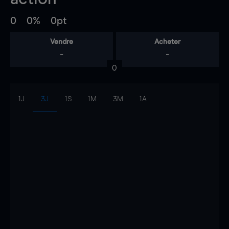
0
0%
0pt
Vendre
Acheter
-
-
0
1J
3J
1S
1M
3M
1A