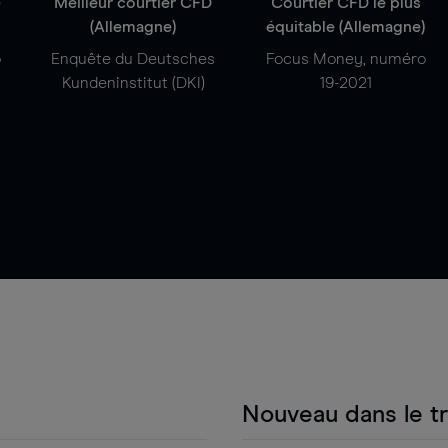
e
Meilleur courtier CFD
Courtier CFD le plus
(Allemagne)
équitable (Allemagne)
o
Enquête du Deutsches
Focus Money, numéro
Kundeninstitut (DKI)
19-2021
Nouveau dans le t