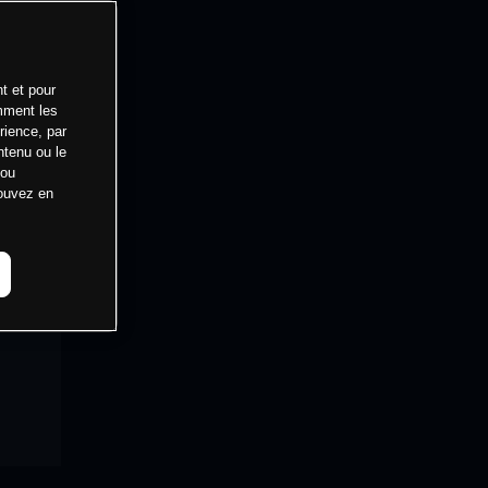
t et pour
mment les
rience, par
ntenu ou le
 ou
pouvez en