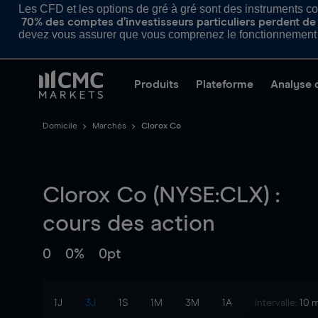
Les CFD et les options de gré à gré sont des instruments com
70% des comptes d’investisseurs particuliers perdent de l
devez vous assurer que vous comprenez le fonctionnement d
Produits
Plateforme
Analyse 
Domicile
Marchés
Clorox Co
Clorox Co (NYSE:CLX) :
cours des action
0
0%
0pt
1J
3J
1S
1M
3M
1A
intervalle:
10 