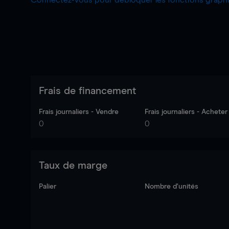
Connectez-vous pour débloquer les fonctions grap
Frais de financement
Frais journaliers - Vendre
Frais journaliers - Acheter
0
0
Taux de marge
Palier
Nombre d’unités