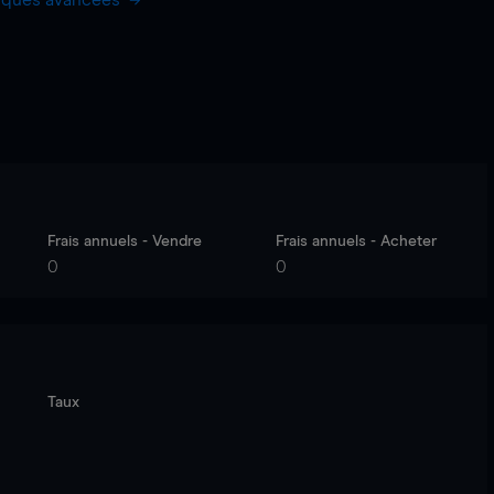
hiques avancées
Frais annuels - Vendre
Frais annuels - Acheter
0
0
Taux