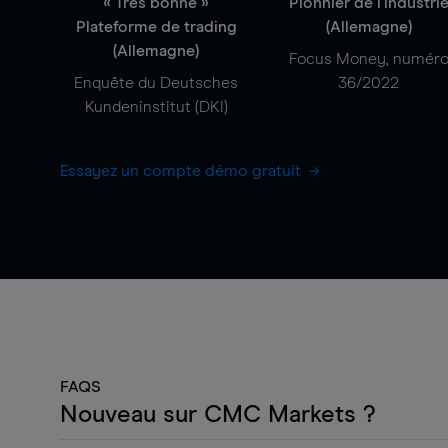
« Très bonne »
Pionnier de l'industri
Plateforme de trading
(Allemagne)
(Allemagne)
Focus Money, numér
Enquête du Deutsches
36/2022
Kundeninstitut (DKI)
Essayez un compte démo gratuit
FAQS
Nouveau sur CMC Markets ?