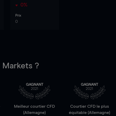
0%
Prix
0
Markets ?
GAGNANT
GAGNANT
2021
2021
e
Meilleur courtier CFD
Courtier CFD le plus
(Allemagne)
équitable (Allemagne)