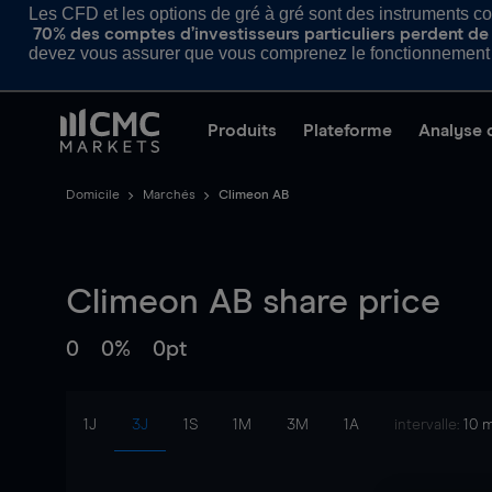
Les CFD et les options de gré à gré sont des instruments com
70% des comptes d’investisseurs particuliers perdent de l
devez vous assurer que vous comprenez le fonctionnement d
Produits
Plateforme
Analyse 
Domicile
Marchés
Climeon AB
Climeon AB
share price
0
0%
0pt
1J
3J
1S
1M
3M
1A
intervalle:
10 