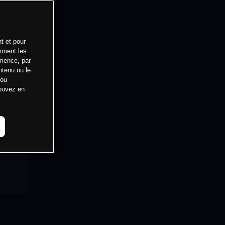
t et pour
mment les
rience, par
ntenu ou le
 ou
pouvez en