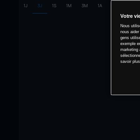
1J
3J
1S
1M
3M
1A
intervalle:
10 
Votre vi
Nous utili
nous aider
gens utilis
exemple en
marketing 
sélectionn
savoir plu