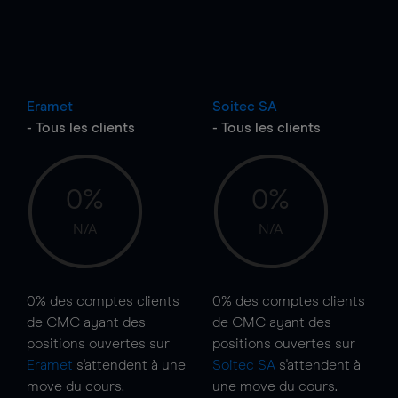
Eramet
Soitec SA
- Tous les clients
- Tous les clients
0%
0%
N/A
N/A
0%
des comptes clients
0%
des comptes clients
de CMC ayant des
de CMC ayant des
positions ouvertes sur
positions ouvertes sur
Eramet
s'attendent à une
Soitec SA
s'attendent à
move
du cours.
une
move
du cours.