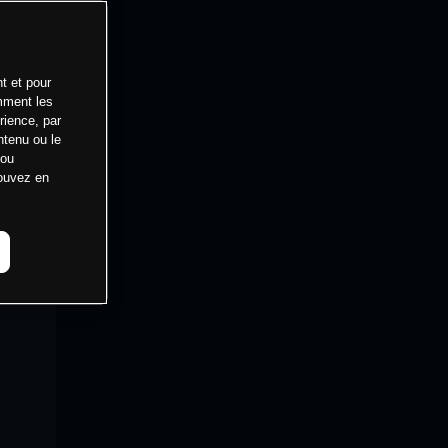
t et pour
mment les
rience, par
ntenu ou le
 ou
pouvez en