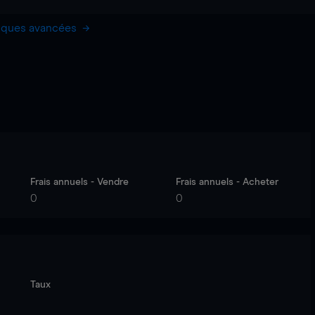
hiques avancées
Frais annuels - Vendre
Frais annuels - Acheter
0
0
Taux