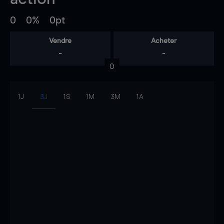
0
0%
0pt
Vendre
Acheter
-
-
0
1J
3J
1S
1M
3M
1A