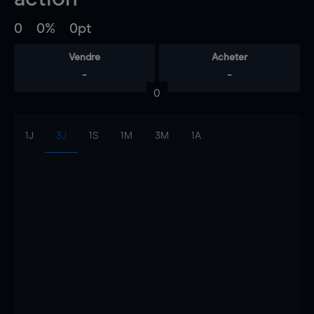
0
0%
0pt
Vendre
Acheter
-
-
0
1J
3J
1S
1M
3M
1A