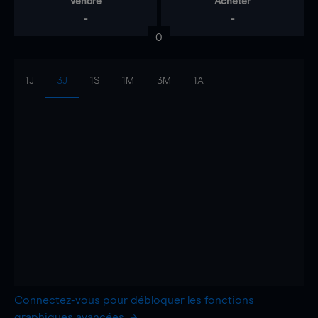
Vendre
Acheter
-
-
0
1J
3J
1S
1M
3M
1A
Connectez-vous pour débloquer les fonctions
graphiques avancées