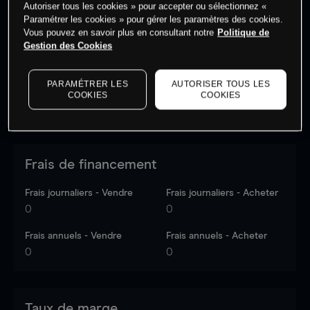
Autoriser tous les cookies » pour accepter ou sélectionnez «
Les prix sont indicatifs.
Connectez-vous
pour voir les
Paramétrer les cookies » pour gérer les paramètres des cookies.
dernières données du marché.
Log in
to see latest
Vous pouvez en savoir plus en consultant notre
Politique de
market data
Gestion des Cookies
PARAMÉTRER LES
AUTORISER TOUS LES
COOKIES
COOKIES
Frais de financement
Frais journaliers - Vendre
Frais journaliers - Acheter
0
0
Frais annuels - Vendre
Frais annuels - Acheter
0
0
Taux de marge