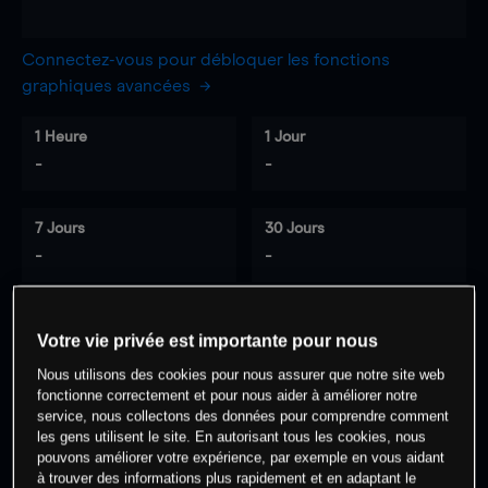
Connectez-vous pour débloquer les fonctions
graphiques avancées
1 Heure
1 Jour
-
-
7 Jours
30 Jours
-
-
Votre vie privée est importante pour nous
0
% des clients ont une position à
sur
Nous utilisons des cookies pour nous assurer que notre site web
cet actif
fonctionne correctement et pour nous aider à améliorer notre
service, nous collectons des données pour comprendre comment
les gens utilisent le site. En autorisant tous les cookies, nous
Commencez à trader
pouvons améliorer votre expérience, par exemple en vous aidant
à trouver des informations plus rapidement et en adaptant le