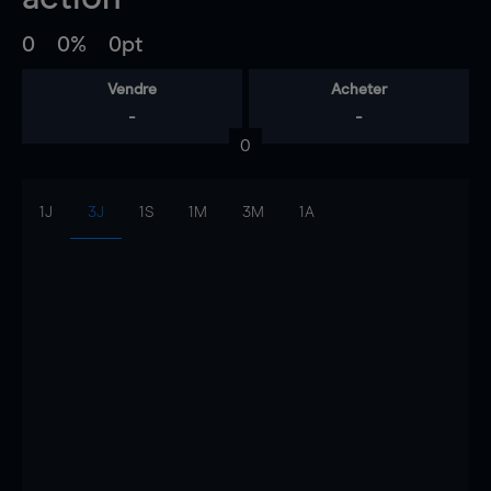
0
0%
0pt
Vendre
Acheter
-
-
0
1J
3J
1S
1M
3M
1A