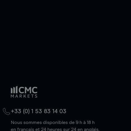
ou courte et ouvrir une position sur l'instrument
de votre choix, que le prix soit en hausse ou en
baisse.
+33 (0) 1 53 83 14 03
Nous sommes disponibles de 9 h à 18 h
en français et 24 heures sur 24 en anglais.