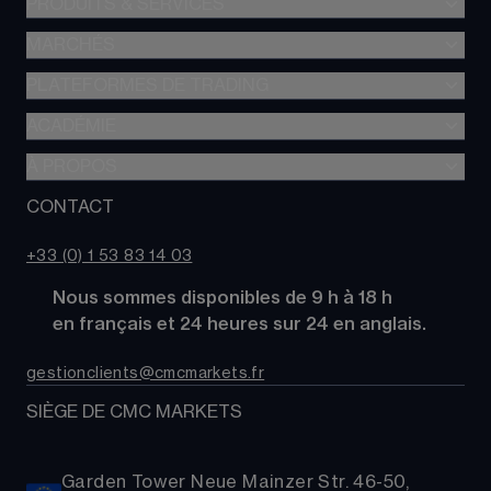
PRODUITS & SERVICES
MARCHÉS
Trading de CFD
CFD à Risque Limité
PLATEFORMES DE TRADING
Forex
Trading d’options
Indices
ACADÉMIE
CMC Next Generation
Comparez des comptes
Actions
Application mobile CMC
À PROPOS
Académie
Coûts
Matières Premières
TradingView
Glossaire
CONTACT
À propos de CMC Markets
Alpha
Obligations
MetaTrader 4 (MT4)
Actualités
Nous contacter
CMC Pro
ETFs
+33 (0) 1 53 83 14 03
Nos analystes de marché
FAQs
Cryptomonnaies
      Nous sommes disponibles de 9 h à 18 h
Support
Paniers d'Actions
      en français et 24 heures sur 24 en anglais.
Relations publiques
gestionclients@cmcmarkets.fr
SIÈGE DE CMC MARKETS
Garden Tower Neue Mainzer Str. 46-50,