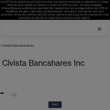
Les CFD et les options de gré à gré sont des instruments complexes et présentent un risque 
élevé de perte rapide en capital en raison de l’effet de levier. 
XX
des comptes 
d’investisseurs particuliers perdent de l’argent lors de la négociation de CFD et 
d’options de gré à gré avec ce fournisseur. 
V
ous devez vous assurer que vous 
comprenez le fonctionnement des CFD et des options de gré à gré et que vous pouvez vous 
permettre de prendre le risque élevé de perdre votre argent. 
>
Civista Bancshares Inc
Civista Bancshares Inc
-
-
(
-
)
NaN