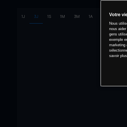
Votre vi
1J
3J
1S
1M
3M
1A
intervalle:
10 
Nous utili
nous aider
gens utilis
exemple en
marketing 
sélectionn
savoir plu