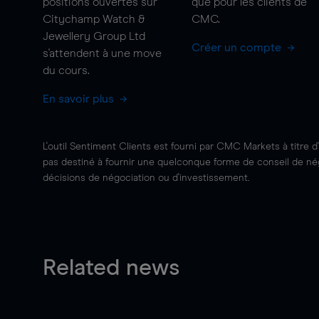
positions ouvertes sur
que pour les clients de
Citychamp Watch &
CMC.
Jewellery Group Ltd
Créer un compte
s'attendent à une
move
du cours.
En savoir plus
L'outil Sentiment Clients est fourni par CMC Markets à titre d
pas destiné à fournir une quelconque forme de conseil de négo
décisions de négociation ou d'investissement.
Related news