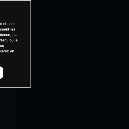
t et pour
mment les
rience, par
ntenu ou le
 ou
pouvez en