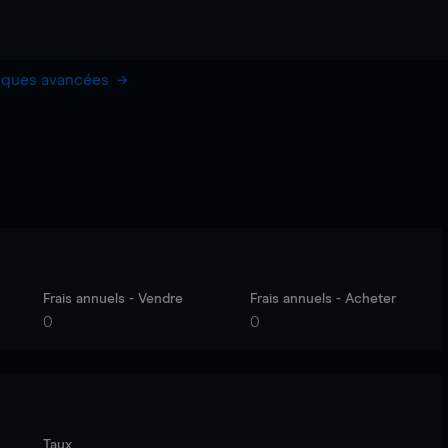
hiques avancées
Frais annuels - Vendre
Frais annuels - Acheter
0
0
Taux