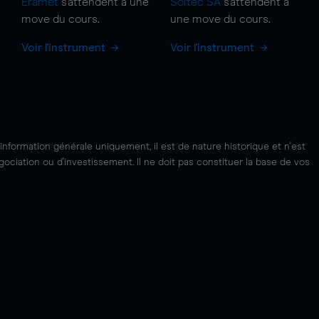
Eramet
s'attendent à une
Soitec SA
s'attendent à
move
du cours.
une
move
du cours.
Voir l'instrument
Voir l'instrument
'information générale uniquement, il est de nature historique et n'est
ciation ou d'investissement. Il ne doit pas constituer la base de vos