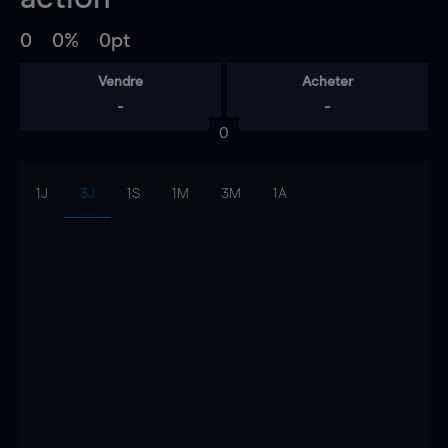
0
0%
0pt
Vendre
Acheter
-
-
0
1J
3J
1S
1M
3M
1A