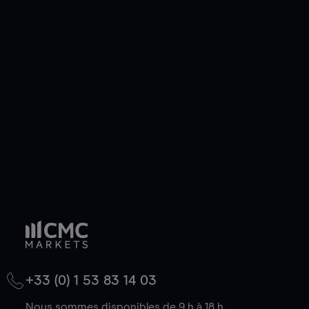
pouvez également prendre une position longue
ou courte et ouvrir une position sur l'instrument
de votre choix, que le prix soit en hausse ou en
baisse.
+33 (0) 1 53 83 14 03
Nous sommes disponibles de 9 h à 18 h