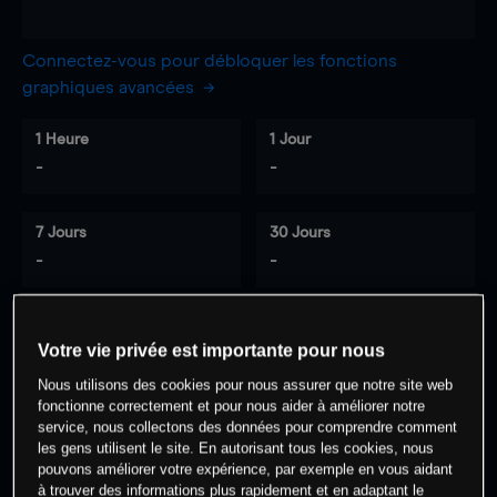
Connectez-vous pour débloquer les fonctions
graphiques avancées
1 Heure
1 Jour
-
-
7 Jours
30 Jours
-
-
Votre vie privée est importante pour nous
0
% des clients ont une position à
sur
Nous utilisons des cookies pour nous assurer que notre site web
cet actif
fonctionne correctement et pour nous aider à améliorer notre
service, nous collectons des données pour comprendre comment
les gens utilisent le site. En autorisant tous les cookies, nous
Commencez à trader
pouvons améliorer votre expérience, par exemple en vous aidant
à trouver des informations plus rapidement et en adaptant le