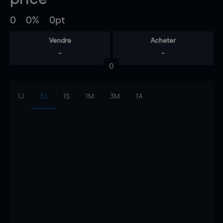
0
0%
0pt
Vendre
Acheter
-
-
0
1J
3J
1S
1M
3M
1A