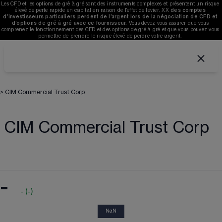
Les CFD et les options de gré à gré sont des instruments complexes et présentent un risque 
élevé de perte rapide en capital en raison de l’effet de levier. 
XX
des comptes 
d’investisseurs particuliers perdent de l’argent lors de la négociation de CFD et 
d’options de gré à gré avec ce fournisseur. 
V
ous devez vous assurer que vous 
comprenez le fonctionnement des CFD et des options de gré à gré et que vous pouvez vous 
permettre de prendre le risque élevé de perdre votre argent. 
>
CIM Commercial Trust Corp
CIM Commercial Trust Corp
-
-
(
-
)
NaN