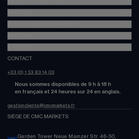
PRODUITS & SERVICES
MARCHÉS
Trading de CFD
CFD à Risque Limité
PLATEFORMES DE TRADING
Forex
Trading d’options
Indices
ACADÉMIE
CMC Next Generation
Comparez des comptes
Actions
Application mobile CMC
À PROPOS
Académie
Coûts
Matières Premières
TradingView
Glossaire
CONTACT
À propos de CMC Markets
Alpha
Obligations
MetaTrader 4 (MT4)
Actualités
Nous contacter
CMC Pro
ETFs
+33 (0) 1 53 83 14 03
Nos analystes de marché
FAQs
Cryptomonnaies
      Nous sommes disponibles de 9 h à 18 h
Support
Paniers d'Actions
      en français et 24 heures sur 24 en anglais.
Relations publiques
gestionclients@cmcmarkets.fr
SIÈGE DE CMC MARKETS
Garden Tower Neue Mainzer Str. 46-50,