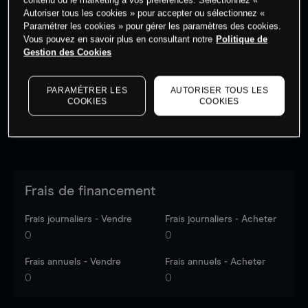
Autoriser tous les cookies » pour accepter ou sélectionnez «
Paramétrer les cookies » pour gérer les paramètres des cookies.
Vous pouvez en savoir plus en consultant notre
Politique de
Les prix sont indicatifs.
Connectez-vous
pour voir les
Gestion des Cookies
dernières données du marché.
Log in
to see latest
market data
PARAMÉTRER LES
AUTORISER TOUS LES
COOKIES
COOKIES
Frais de financement
Frais journaliers - Vendre
Frais journaliers - Acheter
0
0
Frais annuels - Vendre
Frais annuels - Acheter
0
0