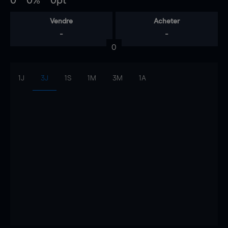
0
0%
0pt
Vendre
Acheter
-
-
0
1J
3J
1S
1M
3M
1A