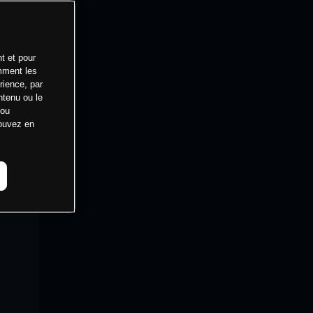
t et pour
mment les
rience, par
ntenu ou le
 ou
pouvez en