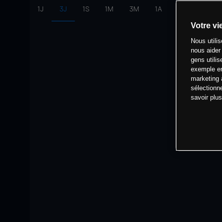
1J
3J
1S
1M
3M
1A
intervalle:
10 
Votre vi
Nous utili
nous aider
gens utilis
exemple en
marketing 
sélectionn
savoir plu