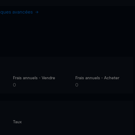
hiques avancées
Frais annuels - Vendre
Frais annuels - Acheter
0
0
Taux