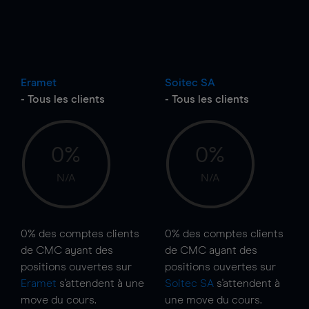
Eramet
Soitec SA
- Tous les clients
- Tous les clients
0%
0%
N/A
N/A
0%
des comptes clients
0%
des comptes clients
de CMC ayant des
de CMC ayant des
positions ouvertes sur
positions ouvertes sur
Eramet
s'attendent à une
Soitec SA
s'attendent à
move
du cours.
une
move
du cours.