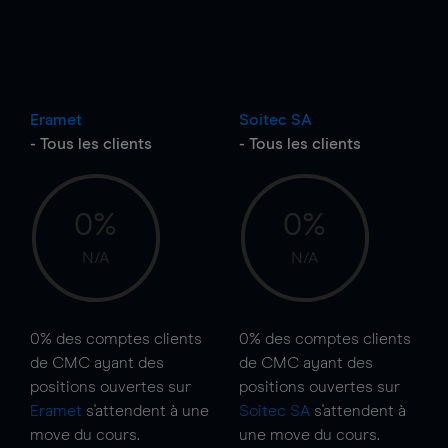
Eramet
Soitec SA
- Tous les clients
- Tous les clients
0%
0%
N/A
N/A
0%
des comptes clients
0%
des comptes clients
de CMC ayant des
de CMC ayant des
positions ouvertes sur
positions ouvertes sur
Eramet
s'attendent à une
Soitec SA
s'attendent à
move
du cours.
une
move
du cours.