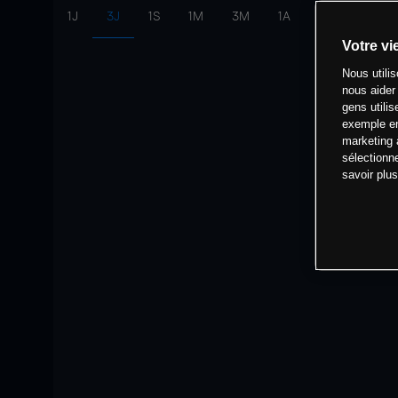
1J
3J
1S
1M
3M
1A
intervalle:
10 
Votre vi
Nous utili
nous aider
gens utilis
exemple en
marketing 
sélectionn
savoir plu