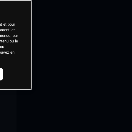
t et pour
mment les
rience, par
ntenu ou le
 ou
pouvez en