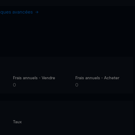
hiques avancées
Frais annuels - Vendre
Frais annuels - Acheter
0
0
Taux