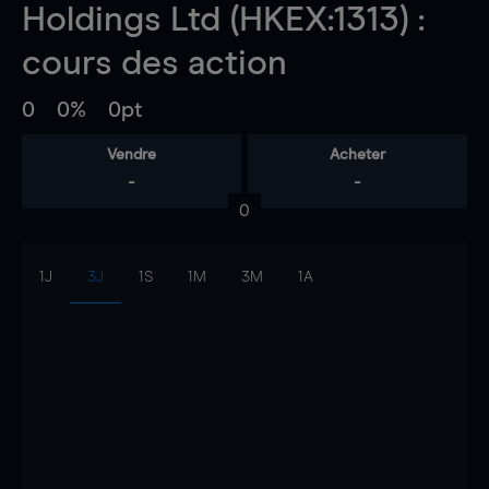
Holdings Ltd (HKEX:1313) :
cours des action
0
0%
0pt
Vendre
Acheter
-
-
0
1J
3J
1S
1M
3M
1A