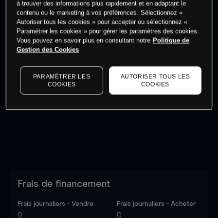
à trouver des informations plus rapidement et en adaptant le
contenu ou le marketing à vos préférences. Sélectionnez «
Commencez à trader
Autoriser tous les cookies » pour accepter ou sélectionnez «
Paramétrer les cookies » pour gérer les paramètres des cookies.
Vous pouvez en savoir plus en consultant notre
Politique de
Gestion des Cookies
Les prix sont indicatifs.
Connectez-vous
pour voir les
PARAMÉTRER LES
AUTORISER TOUS LES
COOKIES
COOKIES
dernières données du marché.
Log in
to see latest
market data
Frais de financement
Frais journaliers - Vendre
Frais journaliers - Acheter
0
0