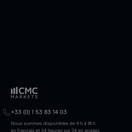
ou courte et ouvrir une position sur l'instrument
de votre choix, que le prix soit en hausse ou en
baisse.
+33 (0) 1 53 83 14 03
Nous sommes disponibles de 9 h à 18 h
en français et 24 heures sur 24 en anglais.