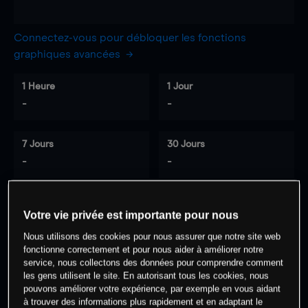
Connectez-vous pour débloquer les fonctions
graphiques avancées
1 Heure
1 Jour
-
-
7 Jours
30 Jours
-
-
Votre vie privée est importante pour nous
0
% des clients ont une position à
sur
Nous utilisons des cookies pour nous assurer que notre site web
cet actif
fonctionne correctement et pour nous aider à améliorer notre
service, nous collectons des données pour comprendre comment
les gens utilisent le site. En autorisant tous les cookies, nous
Commencez à trader
pouvons améliorer votre expérience, par exemple en vous aidant
à trouver des informations plus rapidement et en adaptant le