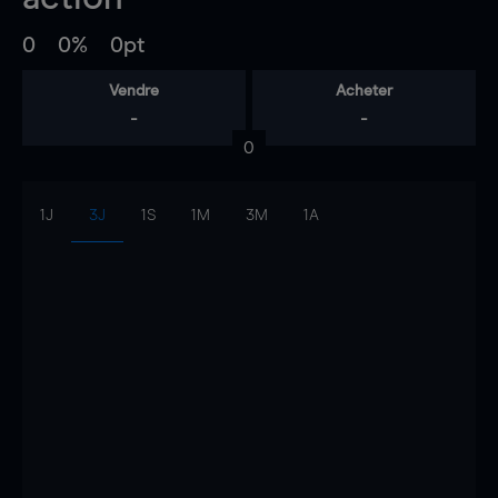
0
0%
0pt
Vendre
Acheter
-
-
0
1J
3J
1S
1M
3M
1A