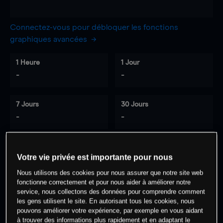
Connectez-vous pour débloquer les fonctions
graphiques avancées
1 Heure
1 Jour
-
-
7 Jours
30 Jours
-
-
Votre vie privée est importante pour nous
0
% des clients ont une position à
sur
Nous utilisons des cookies pour nous assurer que notre site web
cet actif
fonctionne correctement et pour nous aider à améliorer notre
service, nous collectons des données pour comprendre comment
les gens utilisent le site. En autorisant tous les cookies, nous
Commencez à trader
pouvons améliorer votre expérience, par exemple en vous aidant
à trouver des informations plus rapidement et en adaptant le