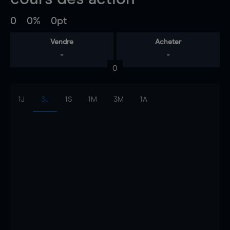
0
0%
0pt
Vendre
Acheter
-
-
0
1J
3J
1S
1M
3M
1A