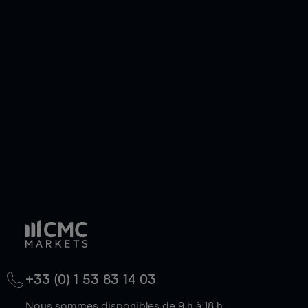
pouvez également prendre une position longue
ou courte et ouvrir une position sur l'instrument
de votre choix, que le prix soit en hausse ou en
baisse.
+33 (0) 1 53 83 14 03
Nous sommes disponibles de 9 h à 18 h