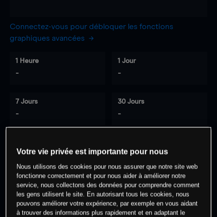
Connectez-vous pour débloquer les fonctions
graphiques avancées
1 Heure
1 Jour
-
-
7 Jours
30 Jours
-
-
Votre vie privée est importante pour nous
0
% des clients ont une position à
sur
Nous utilisons des cookies pour nous assurer que notre site web
cet actif
fonctionne correctement et pour nous aider à améliorer notre
service, nous collectons des données pour comprendre comment
les gens utilisent le site. En autorisant tous les cookies, nous
Commencez à trader
pouvons améliorer votre expérience, par exemple en vous aidant
à trouver des informations plus rapidement et en adaptant le