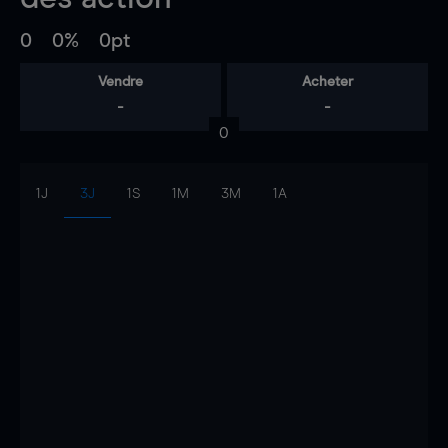
0
0%
0pt
Vendre
Acheter
-
-
0
1J
3J
1S
1M
3M
1A