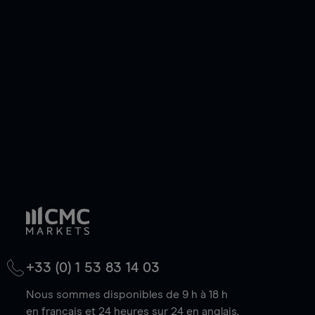
ou courte et ouvrir une position sur l'instrument
de votre choix, que le prix soit en hausse ou en
baisse.
+33 (0) 1 53 83 14 03
Nous sommes disponibles de 9 h à 18 h
en français et 24 heures sur 24 en anglais.