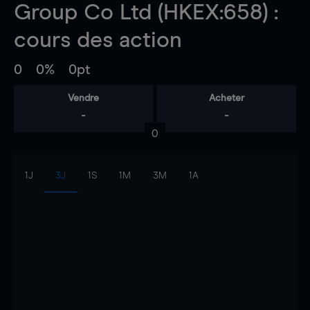
Group Co Ltd (HKEX:658) :
cours des action
0
0%
0pt
Vendre
Acheter
-
-
0
1J
3J
1S
1M
3M
1A