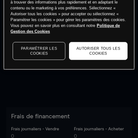
à trouver des informations plus rapidement et en adaptant le
contenu ou le marketing à vos préférences. Sélectionnez «
Commencez à trader
Autoriser tous les cookies » pour accepter ou sélectionnez «
Paramétrer les cookies » pour gérer les paramètres des cookies.
Vous pouvez en savoir plus en consultant notre
Politique de
Gestion des Cookies
Les prix sont indicatifs.
Connectez-vous
pour voir les
PARAMÉTRER LES
AUTORISER TOUS LES
COOKIES
COOKIES
dernières données du marché.
Log in
to see latest
market data
Frais de financement
Frais journaliers - Vendre
Frais journaliers - Acheter
0
0