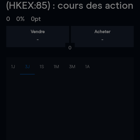
(HKEX:85) : cours des action
0
0%
0pt
Vendre
Acheter
-
-
0
1J
3J
1S
1M
3M
1A