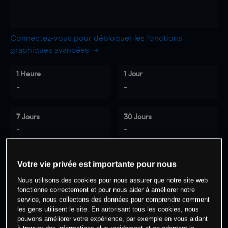
Connectez-vous pour débloquer les fonctions
graphiques avancées
1 Heure
1 Jour
-
-
7 Jours
30 Jours
-
-
Votre vie privée est importante pour nous
0
% des clients ont une position à
sur
Nous utilisons des cookies pour nous assurer que notre site web
cet actif
fonctionne correctement et pour nous aider à améliorer notre
service, nous collectons des données pour comprendre comment
les gens utilisent le site. En autorisant tous les cookies, nous
pouvons améliorer votre expérience, par exemple en vous aidant
Commencez à trader