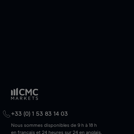
ou courte et ouvrir une position sur l'instrument
de votre choix, que le prix soit en hausse ou en
baisse.
+33 (0) 1 53 83 14 03
Nous sommes disponibles de 9 h à 18 h
en français et 24 heures sur 24 en anglais.