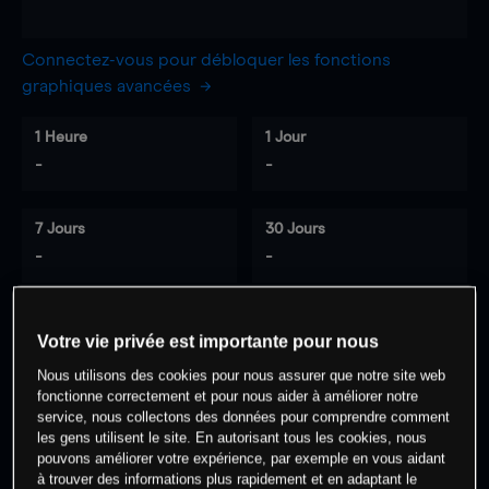
Connectez-vous pour débloquer les fonctions
graphiques avancées
1 Heure
1 Jour
-
-
7 Jours
30 Jours
-
-
Votre vie privée est importante pour nous
0
% des clients ont une position à
sur
Nous utilisons des cookies pour nous assurer que notre site web
cet actif
fonctionne correctement et pour nous aider à améliorer notre
service, nous collectons des données pour comprendre comment
les gens utilisent le site. En autorisant tous les cookies, nous
Commencez à trader
pouvons améliorer votre expérience, par exemple en vous aidant
à trouver des informations plus rapidement et en adaptant le