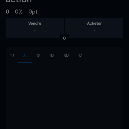
0
0%
0pt
Vendre
Acheter
-
-
0
1J
3J
1S
1M
3M
1A