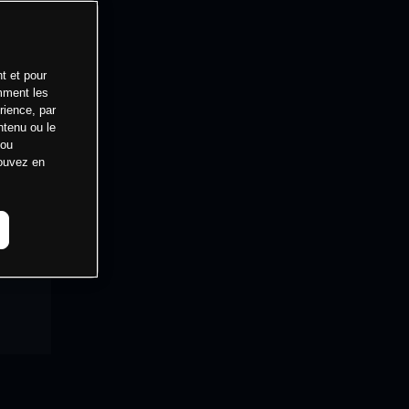
t et pour
mment les
rience, par
ntenu ou le
 ou
pouvez en