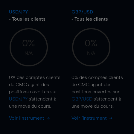
USD/JPY
GBP/USD
- Tous les clients
- Tous les clients
0%
0%
N/A
N/A
0%
des comptes clients
0%
des comptes clients
de CMC ayant des
de CMC ayant des
positions ouvertes sur
positions ouvertes sur
USD/JPY
s'attendent à
GBP/USD
s'attendent à
une
move
du cours.
une
move
du cours.
Voir l'instrument
Voir l'instrument