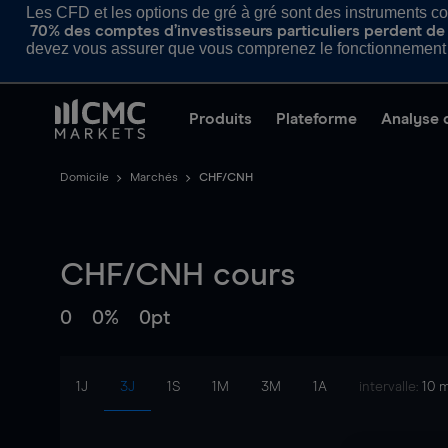
Les CFD et les options de gré à gré sont des instruments com
70% des comptes d’investisseurs particuliers perdent de l
devez vous assurer que vous comprenez le fonctionnement d
Produits
Plateforme
Analyse 
Domicile
Marchés
CHF/CNH
CHF/CNH
cours
0
0%
0pt
1J
3J
1S
1M
3M
1A
intervalle:
10 