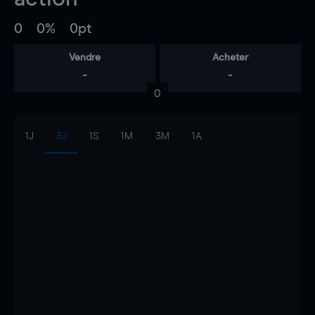
0
0%
0pt
Vendre
Acheter
-
-
0
1J
3J
1S
1M
3M
1A