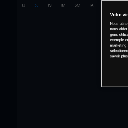
1J
3J
1S
1M
3M
1A
intervalle:
10 
Votre vi
Nous utili
nous aider
gens utilis
exemple en
marketing 
sélectionn
savoir plu