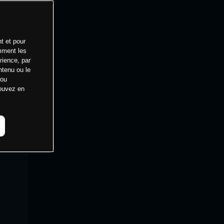
t et pour
mment les
rience, par
ntenu ou le
 ou
pouvez en