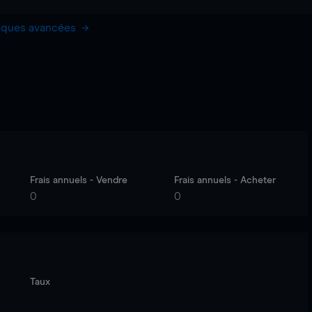
hiques avancées
Frais annuels - Vendre
Frais annuels - Acheter
0
0
Taux