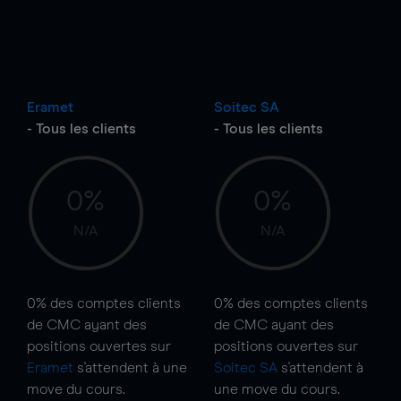
Eramet
Soitec SA
- Tous les clients
- Tous les clients
0%
0%
N/A
N/A
0%
des comptes clients
0%
des comptes clients
de CMC ayant des
de CMC ayant des
positions ouvertes sur
positions ouvertes sur
Eramet
s'attendent à une
Soitec SA
s'attendent à
move
du cours.
une
move
du cours.