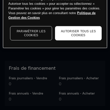
Autoriser tous les cookies » pour accepter ou sélectionnez «
Paramétrer les cookies » pour gérer les paramètres des cookies.
Vous pouvez en savoir plus en consultant notre
Politique de
Les prix sont indicatifs.
Connectez-vous
pour voir les
Gestion des Cookies
dernières données du marché.
Log in
to see latest
market data
PARAMÉTRER LES
AUTORISER TOUS LES
COOKIES
COOKIES
Frais de financement
Frais journaliers - Vendre
Frais journaliers - Acheter
0
0
Frais annuels - Vendre
Frais annuels - Acheter
0
0