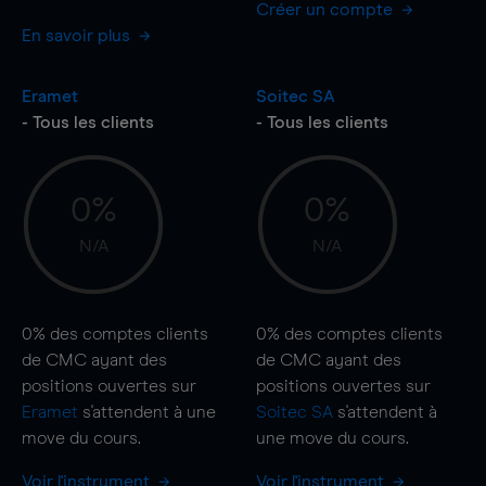
Créer un compte
En savoir plus
Eramet
Soitec SA
- Tous les clients
- Tous les clients
0%
0%
N/A
N/A
0%
des comptes clients
0%
des comptes clients
de CMC ayant des
de CMC ayant des
positions ouvertes sur
positions ouvertes sur
Eramet
s'attendent à une
Soitec SA
s'attendent à
move
du cours.
une
move
du cours.
Voir l'instrument
Voir l'instrument