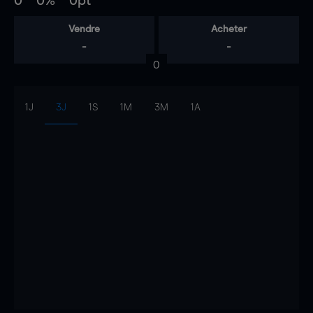
0
0%
0pt
Vendre
Acheter
-
-
0
1J
3J
1S
1M
3M
1A