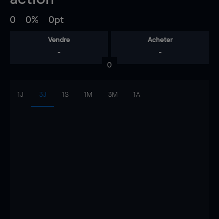
0
0%
0pt
Vendre
Acheter
-
-
0
1J
3J
1S
1M
3M
1A