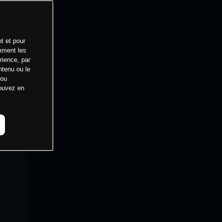
t et pour
mment les
rience, par
ntenu ou le
 ou
pouvez en