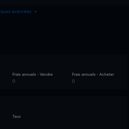
hiques avancées
Frais annuels - Vendre
Frais annuels - Acheter
0
0
Taux