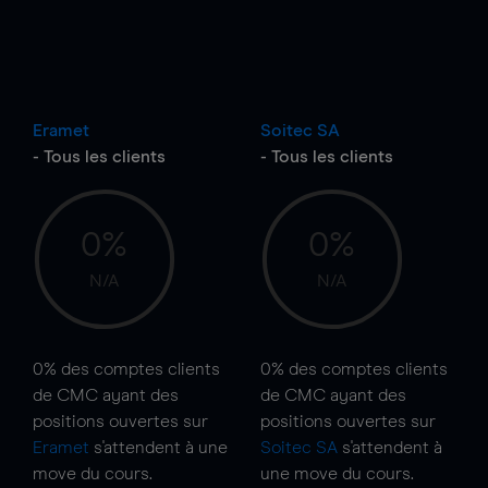
Eramet
Soitec SA
- Tous les clients
- Tous les clients
0%
0%
N/A
N/A
0%
des comptes clients
0%
des comptes clients
de CMC ayant des
de CMC ayant des
positions ouvertes sur
positions ouvertes sur
Eramet
s'attendent à une
Soitec SA
s'attendent à
move
du cours.
une
move
du cours.