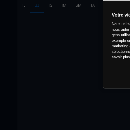
1J
3J
1S
1M
3M
1A
intervalle:
10 
Votre vi
Nous utili
nous aider
gens utilis
exemple en
marketing 
sélectionn
savoir plu