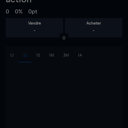
0
0%
0pt
Vendre
Acheter
-
-
0
1J
3J
1S
1M
3M
1A