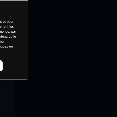
t et pour
mment les
rience, par
ntenu ou le
 ou
pouvez en