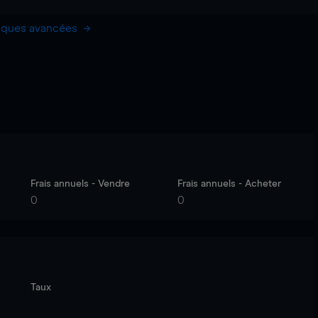
hiques avancées
Frais annuels - Vendre
Frais annuels - Acheter
0
0
Taux