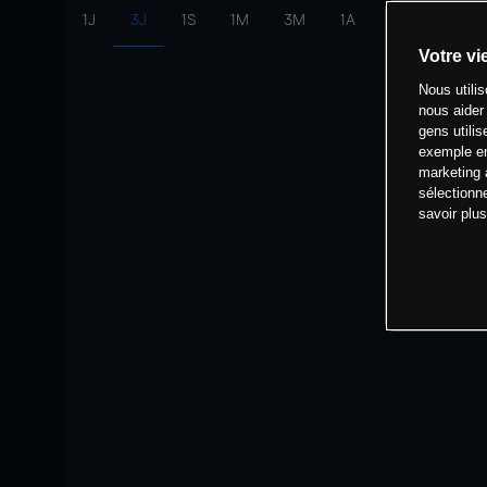
1J
3J
1S
1M
3M
1A
intervalle:
10 
Votre vi
Nous utili
nous aider
gens utilis
exemple en
marketing 
sélectionn
savoir plu