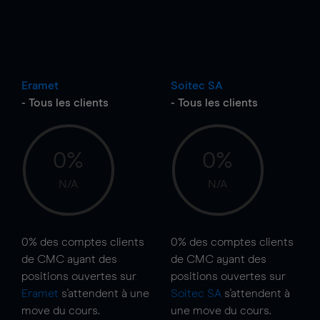
Eramet
Soitec SA
- Tous les clients
- Tous les clients
0%
0%
N/A
N/A
0%
des comptes clients
0%
des comptes clients
de CMC ayant des
de CMC ayant des
positions ouvertes sur
positions ouvertes sur
Eramet
s'attendent à une
Soitec SA
s'attendent à
move
du cours.
une
move
du cours.