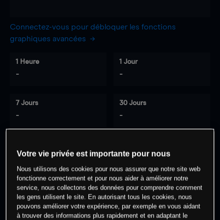
Connectez-vous pour débloquer les fonctions
graphiques avancées
1 Heure
1 Jour
-
-
7 Jours
30 Jours
-
-
Votre vie privée est importante pour nous
0
% des clients ont une position à
sur
Nous utilisons des cookies pour nous assurer que notre site web
cet actif
fonctionne correctement et pour nous aider à améliorer notre
service, nous collectons des données pour comprendre comment
les gens utilisent le site. En autorisant tous les cookies, nous
Commencez à trader
pouvons améliorer votre expérience, par exemple en vous aidant
à trouver des informations plus rapidement et en adaptant le