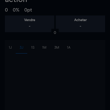
0
0%
0pt
Vendre
Acheter
-
-
0
1J
3J
1S
1M
3M
1A