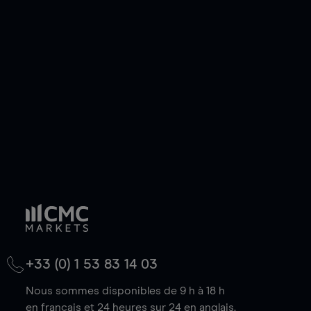
ou courte et ouvrir une position sur l'instrument
de votre choix, que le prix soit en hausse ou en
baisse.
+33 (0) 1 53 83 14 03
Nous sommes disponibles de 9 h à 18 h
en français et 24 heures sur 24 en anglais.