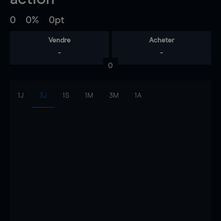
0
0%
0pt
Vendre
Acheter
-
-
0
1J
3J
1S
1M
3M
1A