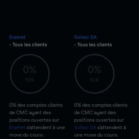
Eramet
Soitec SA
- Tous les clients
- Tous les clients
0%
0%
N/A
N/A
0%
des comptes clients
0%
des comptes clients
de CMC ayant des
de CMC ayant des
positions ouvertes sur
positions ouvertes sur
Eramet
s'attendent à une
Soitec SA
s'attendent à
move
du cours.
une
move
du cours.