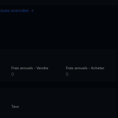
hiques avancées
Frais annuels - Vendre
Frais annuels - Acheter
0
0
Taux