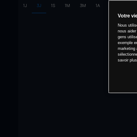
1J
3J
1S
1M
3M
1A
intervalle:
10 
Votre vi
Nous utili
nous aider
gens utilis
exemple en
marketing 
sélectionn
savoir plu