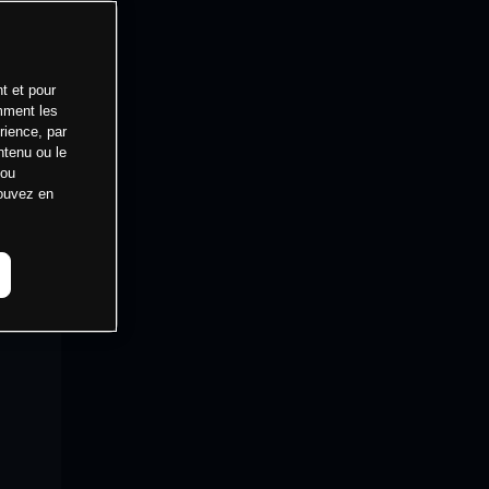
t et pour
mment les
rience, par
ntenu ou le
 ou
pouvez en