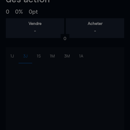
0
0%
0pt
Vendre
Acheter
-
-
0
1J
3J
1S
1M
3M
1A