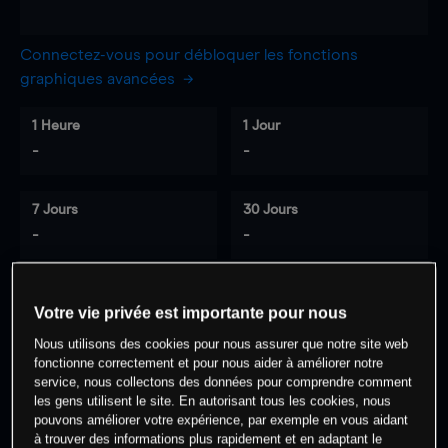
Connectez-vous pour débloquer les fonctions
graphiques avancées
1 Heure
1 Jour
-
-
7 Jours
30 Jours
-
-
Votre vie privée est importante pour nous
0
% des clients ont une position à
sur
Nous utilisons des cookies pour nous assurer que notre site web
cet actif
fonctionne correctement et pour nous aider à améliorer notre
service, nous collectons des données pour comprendre comment
les gens utilisent le site. En autorisant tous les cookies, nous
Commencez à trader
pouvons améliorer votre expérience, par exemple en vous aidant
à trouver des informations plus rapidement et en adaptant le