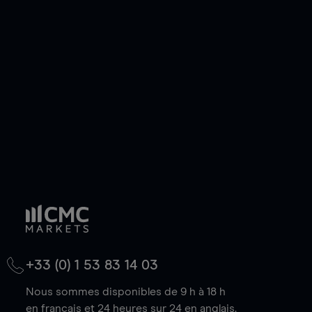
ou courte et ouvrir une position sur l'instrument
de votre choix, que le prix soit en hausse ou en
baisse.
+33 (0) 1 53 83 14 03
Nous sommes disponibles de 9 h à 18 h
en français et 24 heures sur 24 en anglais.