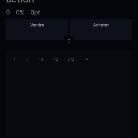
0
0%
0pt
Vendre
Acheter
-
-
0
1J
3J
1S
1M
3M
1A