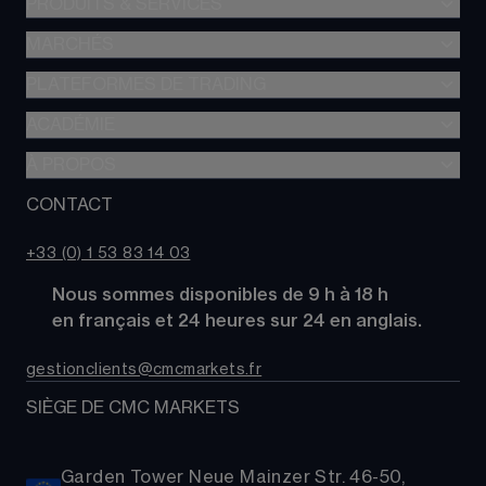
PRODUITS & SERVICES
MARCHÉS
Trading de CFD
CFD à Risque Limité
PLATEFORMES DE TRADING
Forex
Trading d’options
Indices
ACADÉMIE
CMC Next Generation
Comparez des comptes
Actions
Application mobile CMC
À PROPOS
Académie
Coûts
Matières Premières
TradingView
Glossaire
CONTACT
À propos de CMC Markets
Alpha
Obligations
MetaTrader 4 (MT4)
Actualités
Nous contacter
CMC Pro
ETFs
+33 (0) 1 53 83 14 03
Nos analystes de marché
FAQs
Cryptomonnaies
      Nous sommes disponibles de 9 h à 18 h
Support
Paniers d'Actions
      en français et 24 heures sur 24 en anglais.
Relations publiques
gestionclients@cmcmarkets.fr
SIÈGE DE CMC MARKETS
Garden Tower Neue Mainzer Str. 46-50,