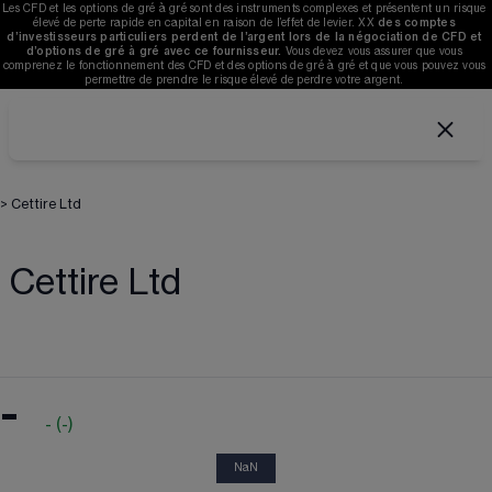
Les CFD et les options de gré à gré sont des instruments complexes et présentent un risque 
élevé de perte rapide en capital en raison de l’effet de levier. 
XX
des comptes 
d’investisseurs particuliers perdent de l’argent lors de la négociation de CFD et 
d’options de gré à gré avec ce fournisseur. 
V
ous devez vous assurer que vous 
comprenez le fonctionnement des CFD et des options de gré à gré et que vous pouvez vous 
permettre de prendre le risque élevé de perdre votre argent. 
>
Cettire Ltd
Cettire Ltd
-
-
(
-
)
NaN