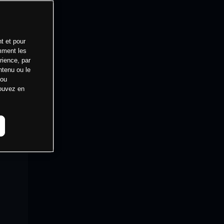
t et pour
mment les
rience, par
ntenu ou le
 ou
pouvez en