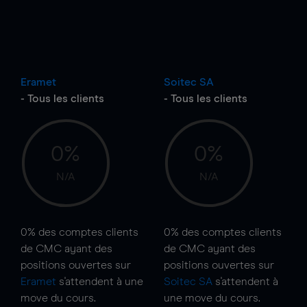
Eramet
Soitec SA
- Tous les clients
- Tous les clients
0%
0%
N/A
N/A
0%
des comptes clients
0%
des comptes clients
de CMC ayant des
de CMC ayant des
positions ouvertes sur
positions ouvertes sur
Eramet
s'attendent à une
Soitec SA
s'attendent à
move
du cours.
une
move
du cours.