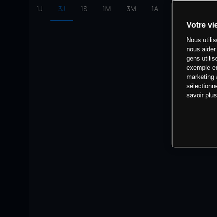
1J
3J
1S
1M
3M
1A
intervalle:
10 
Votre vi
Nous utili
nous aider
gens utilis
exemple en
marketing 
sélectionn
savoir plu