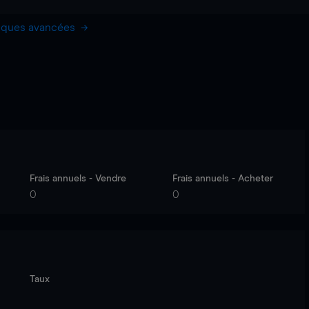
hiques avancées
Frais annuels - Vendre
Frais annuels - Acheter
0
0
Taux