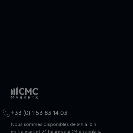
ou courte et ouvrir une position sur l'instrument
de votre choix, que le prix soit en hausse ou en
baisse.
+33 (0) 1 53 83 14 03
Nous sommes disponibles de 9 h à 18 h
en français et 24 heures sur 24 en anglais.