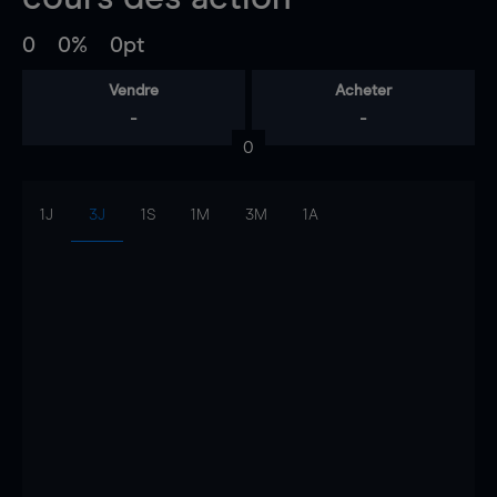
0
0%
0pt
Vendre
Acheter
-
-
0
1J
3J
1S
1M
3M
1A