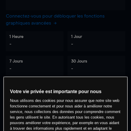
Connectez-vous pour débloquer les fonctions
graphiques avancées
1 Heure
1 Jour
-
-
7 Jours
30 Jours
-
-
Votre vie privée est importante pour nous
0
% des clients ont une position à
sur
Nous utilisons des cookies pour nous assurer que notre site web
cet actif
fonctionne correctement et pour nous aider à améliorer notre
service, nous collectons des données pour comprendre comment
les gens utilisent le site. En autorisant tous les cookies, nous
Commencez à trader
pouvons améliorer votre expérience, par exemple en vous aidant
à trouver des informations plus rapidement et en adaptant le