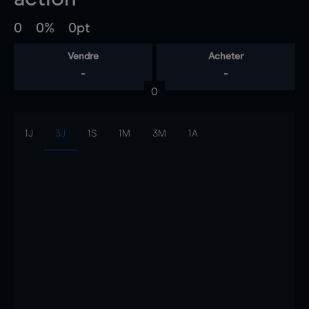
0
0%
0pt
Vendre
Acheter
-
-
0
1J
3J
1S
1M
3M
1A