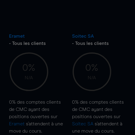
Eramet
Soitec SA
- Tous les clients
- Tous les clients
0%
0%
N/A
N/A
0%
des comptes clients
0%
des comptes clients
de CMC ayant des
de CMC ayant des
positions ouvertes sur
positions ouvertes sur
Eramet
s'attendent à une
Soitec SA
s'attendent à
move
du cours.
une
move
du cours.