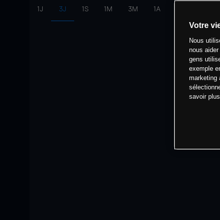
1J
3J
1S
1M
3M
1A
intervalle:
10 
Votre vi
Nous utili
nous aider
gens utilis
exemple en
marketing 
sélectionn
savoir plu