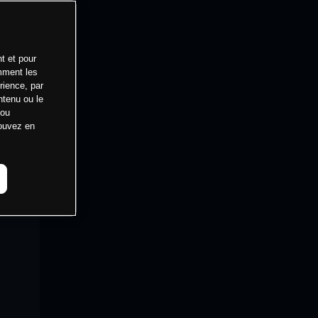
t et pour
mment les
rience, par
ntenu ou le
 ou
pouvez en