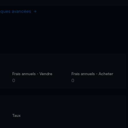
hiques avancées
Frais annuels - Vendre
Frais annuels - Acheter
0
0
Taux